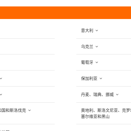
意大利
乌克兰
葡萄牙
保加利亚
丹麦、瑞典、挪威
和国和斯洛伐克
奥地利、斯洛文尼亚
、
克罗
塞尔维亚和黑山