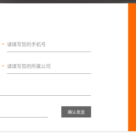
*
*
确认发送