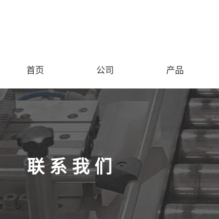
首页
公司
产品
联 系 我 们