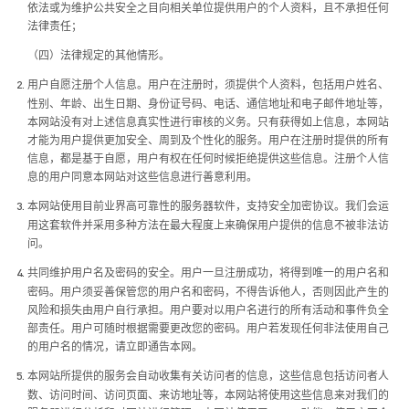
依法或为维护公共安全之目向相关单位提供用户的个人资料，且不承担任何
法律责任；
（四）法律规定的其他情形。
用户自愿注册个人信息。用户在注册时，须提供个人资料，包括用户姓名、
2.
性别、年龄、出生日期、身份证号码、电话、通信地址和电子邮件地址等，
本网站没有对上述信息真实性进行审核的义务。只有获得如上信息，本网站
才能为用户提供更加安全、周到及个性化的服务。用户在注册时提供的所有
信息，都是基于自愿，用户有权在任何时候拒绝提供这些信息。注册个人信
息的用户同意本网站对这些信息进行善意利用。
本网站使用目前业界高可靠性的服务器软件，支持安全加密协议。我们会运
3.
用这套软件并采用多种方法在最大程度上来确保用户提供的信息不被非法访
问。
共同维护用户名及密码的安全。用户一旦注册成功，将得到唯一的用户名和
4.
密码。用户须妥善保管您的用户名和密码，不得告诉他人，否则因此产生的
风险和损失由用户自行承担。用户要对以用户名进行的所有活动和事件负全
部责任。用户可随时根据需要更改您的密码。用户若发现任何非法使用自己
的用户名的情况，请立即通告本网。
本网站所提供的服务会自动收集有关访问者的信息，这些信息包括访问者人
5.
数、访问时间、访问页面、来访地址等，本网站将使用这些信息来对我们的