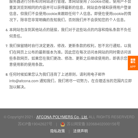
服务器进行分析和对网站进行管理。本网站使用了cookie功能，使用户不会
重复浏览到相同的内容并可以获得最新的信息，网站会存储和获得用户登录
信息，但我们不会使用cookie来跟踪任何个人信息。即使在使用cookie的情
况下，除非您非常明确的告知我们，否则我们并不会获知您的个人信息。
本网站包含到其他站点的链接，我们对于这些站点的内容和隐私条款不负任
6.
何责任。
我们保留随时自行决定更改、修改、更新条款的权利，恕不另行通知，以我
7.
们在网页上公布的最新版本为准。因此您在每次访问本网站的同时需访问该
些条款网页，如果您在我们更改、修改、更新之后继续使用的，即表示您同
意使用新的使用条款。
APP
任何时候如果您认为我们违背了上述原则，请利用电子邮件
8.
info@afcona.com
通知我们，我们将尽一切努力，在合理适当的范围内立即
加以解决。
© Copyright 2021 -
AFCONA POLYMERS Co., Ltd.
ALL RIGHTS RESERVERD
苏ICP备19042627号
|
苏公网安备 32068402000156号
隐私政策
|
法律声明