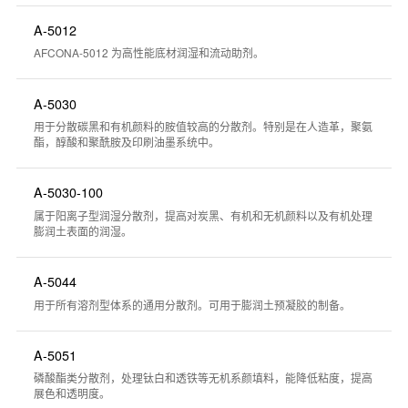
A-5012
AFCONA-5012 为高性能底材润湿和流动助剂。
A-5030
用于分散碳黑和有机颜料的胺值较高的分散剂。特别是在人造革，聚氨
酯，醇酸和聚酰胺及印刷油墨系统中。
A-5030-100
属于阳离子型润湿分散剂，提高对炭黑、有机和无机颜料以及有机处理
膨润土表面的润湿。
A-5044
用于所有溶剂型体系的通用分散剂。可用于膨润土预凝胶的制备。
A-5051
磷酸酯类分散剂，处理钛白和透铁等无机系颜填料，能降低粘度，提高
展色和透明度。