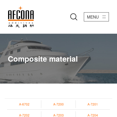
MENU
Composite material
A-6702
A-7200
A-7201
A-7202
A-7203
A-7204