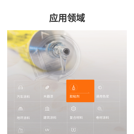
应用领域
木器漆
胶粘剂
通用色浆
汽车涂料
建筑涂料
复合材料
卷材涂料
地坪涂料