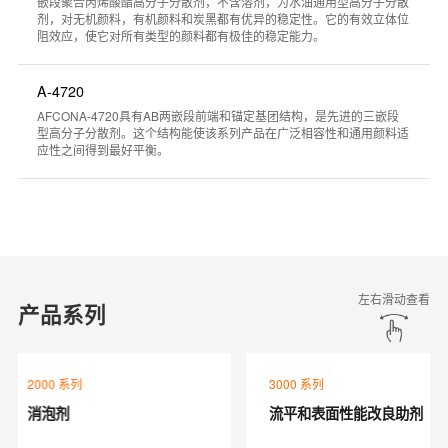
嵌段聚合丙烯酸酯高分子分散剂，不含溶剂，为水油通用型高分子分散
剂，对无机颜料，有机颜料和炭黑都有优异的稳定性。它的有效立体位
阻效应，使它对所有类型的颜料都有极佳的稳定能力。
A-4720
产品搜索器
AFCONA-4720具有AB两嵌段前端和锚定基团结构，是先进的三嵌段
型高分子分散剂。这个结构能使该系列产品在广泛相容性和通用颜料适
应性之间得到最好平衡。
左右滑动查看
产品系列
2000 系列
3000 系列
消泡剂
流平和表面性能改良助剂