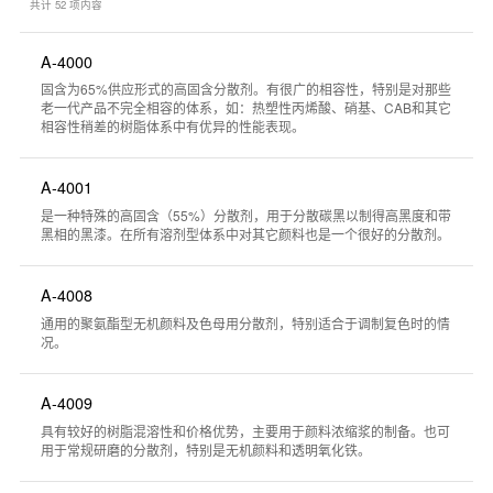
共计
52
项内容
A-4000
固含为65%供应形式的高固含分散剂。有很广的相容性，特别是对那些
老一代产品不完全相容的体系，如：热塑性丙烯酸、硝基、CAB和其它
相容性稍差的树脂体系中有优异的性能表现。
A-4001
是一种特殊的高固含（55%）分散剂，用于分散碳黑以制得高黑度和带
黑相的黑漆。在所有溶剂型体系中对其它颜料也是一个很好的分散剂。
A-4008
通用的聚氨酯型无机颜料及色母用分散剂，特别适合于调制复色时的情
况。
A-4009
具有较好的树脂混溶性和价格优势，主要用于颜料浓缩浆的制备。也可
用于常规研磨的分散剂，特别是无机颜料和透明氧化铁。