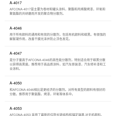
A-4017
AFCONA-4017是主要为卷材和罐头涂料，聚酯和丙烯酸烤漆，环氧和
聚氨酯的共研磨而开发的聚合物分散剂。
A-4046
用于所有颜料的通用和有效的分散剂，包括有机颜料和碳黑。有很强的
解絮凝作用，改善干膜光泽并防止浮色发花。
A-4047
是分子量高于AFCONA-4046的高性能分散剂，特别适合用于碳黑分散
以获得高黑度。推荐用于高品质涂料，如汽车原装漆，汽车修补漆和工
业涂料。
A-4050
和AFCONA-4046相比是更经济的分散剂。对所有类型的颜料有很好的
分散。推荐用于聚氨酯，烤漆，环氧等体系中。
A-4053
AFCONA-4053 采用了最新的位阻长链结构和锚定端基.对无机颜料、