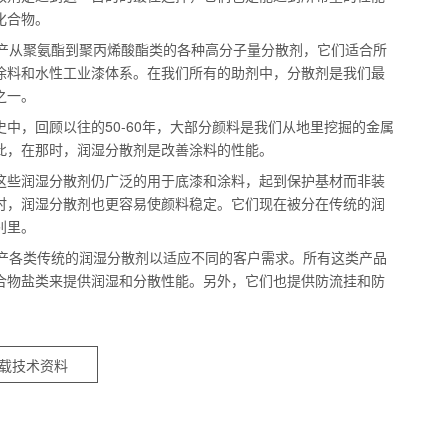
化合物。
A生产从聚氨酯到聚丙烯酸酯类的各种高分子量分散剂，它们适合所
涂料和水性工业漆体系。在我们所有的助剂中，分散剂是我们最
之一。
史中，回顾以往的50-60年，大部分颜料是我们从地里挖掘的金属
此，在那时，润湿分散剂是改善涂料的性能。
这些润湿分散剂仍广泛的用于底漆和涂料，起到保护基材而非装
时，润湿分散剂也更容易使颜料稳定。它们现在被分在传统的润
别里。
A生产各类传统的润湿分散剂以适应不同的客户需求。所有这类产品
合物盐类来提供润湿和分散性能。另外，它们也提供防流挂和防
载技术资料